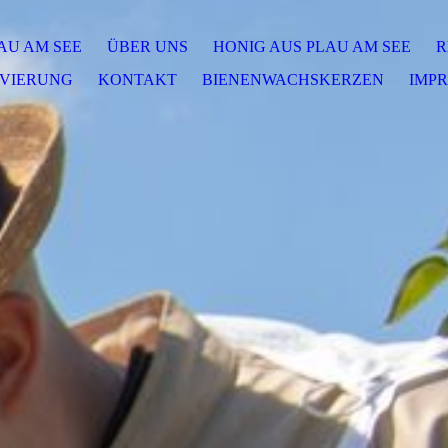
AU AM SEE
ÜBER UNS
HONIG AUS PLAU AM SEE
R
RVIERUNG
KONTAKT
BIENENWACHSKERZEN
IMP